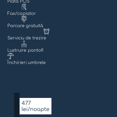
Plata POS
Fax/copiator
Parcare gratuită
Serviciu de trezire
Lustruire pantofi
Închirieri umbrele
477
lei/noapte