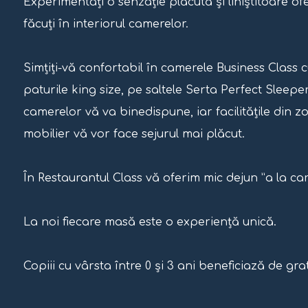
Experimentați o senzație plăcută și liniștitoare o
făcuți în interiorul camerelor.
Simțiți-vă confortabil în camerele Business Class
paturile king size, pe saltele Serta Perfect Sleep
camerelor vă va binedispune, iar facilitățile din 
mobilier vă vor face sejurul mai plăcut.
În Restaurantul Class vă oferim mic dejun ”a la car
La noi fiecare masă este o experiență unică.
Copiii cu vârsta între 0 și 3 ani beneficiază de grat