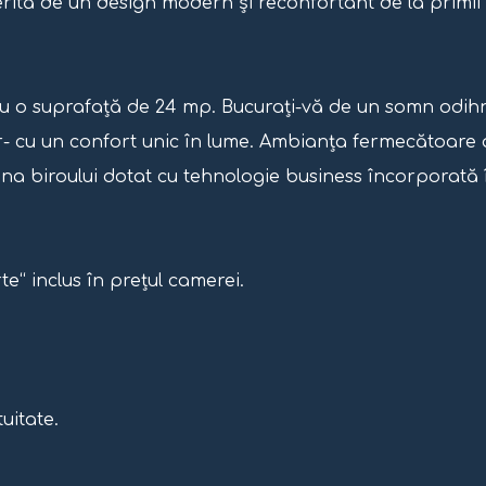
ferită de un design modern și reconfortant de la primii
 cu o suprafață de 24 mp. Bucurați-vă de un somn odihn
er- cu un confort unic în lume. Ambianța fermecătoare 
zona biroului dotat cu tehnologie business încorporată 
te“ inclus în prețul camerei.
uitate.