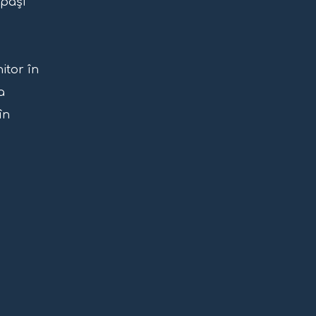
 pași
itor în
a
în